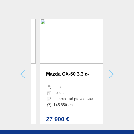
 1.5 VC-T
Mazda CX-60 3.3 e-
Mercedes
necta A/T
Skyactiv D254 mHEV
200 /T AM
diesel
benzín
Homura AWD A/T
r.2023
r.2018
evodovka
automatická prevodovka
automat
145 650 km
53 616 
27 900 €
20 990 