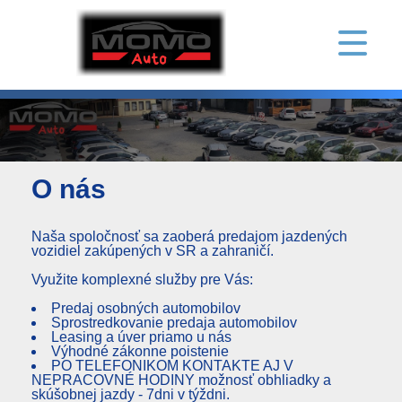
O nás
Naša spoločnosť sa zaoberá predajom jazdených
vozidiel zakúpených v SR a zahraničí.
Využite komplexné služby pre Vás:
Predaj osobných automobilov
Sprostredkovanie predaja automobilov
Leasing a úver priamo u nás
Výhodné zákonne poistenie
PO TELEFONIKOM KONTAKTE AJ V
NEPRACOVNÉ HODINY možnosť obhliadky a
skúšobnej jazdy - 7dni v týždni.